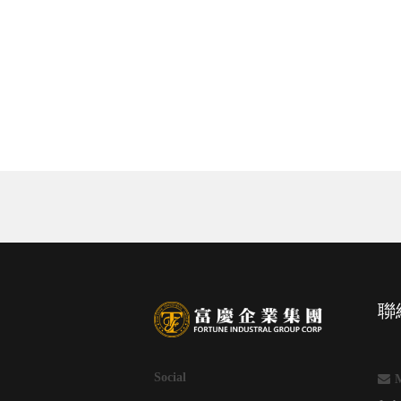
聯
Social
M