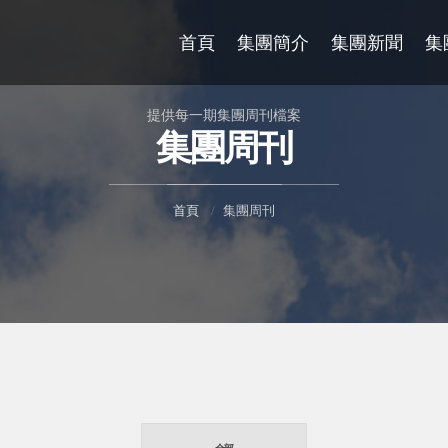
首頁
集團簡介
集團新聞
集
提供每一期集團周刊檔案
集團周刊
首頁
集團周刊